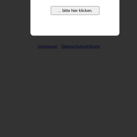
... bitte hier klicken.
weitere Domains ...
Impressum
Datenschutzerklärung