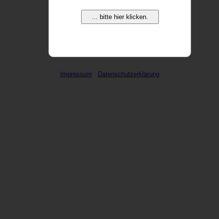
... bitte hier klicken.
weitere Domains ...
Impressum
Datenschutzerklärung