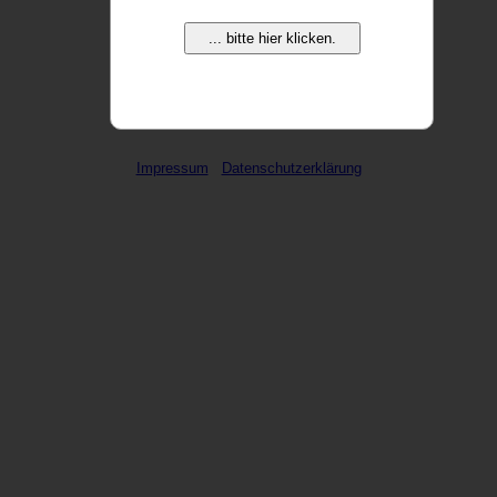
... bitte hier klicken.
weitere Domains ...
Impressum
Datenschutzerklärung