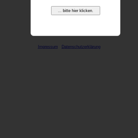
... bitte hier klicken.
weitere Domains ...
Impressum
Datenschutzerklärung